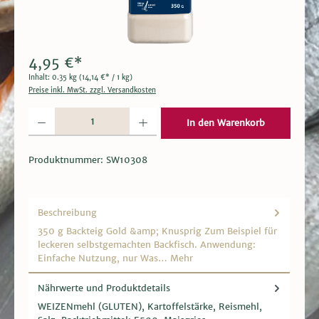
4,95 €*
Inhalt:
0.35 kg
(14,14 €* / 1 kg)
Preise inkl. MwSt. zzgl. Versandkosten
Produkt Anzahl: Gib den gewünschten Wert ein oder benutze die Schaltflächen um die 
In den Warenkorb
Produktnummer:
SW10308
Beschreibung
350 g Backteig Gold &amp; Knusprig Zum Beispiel für
leckeren selbstgemachten Backfisch. Anwendung:
Einfache Nutzung, nur Was…
Mehr
Nährwerte und Produktdetails
WEIZENmehl (GLUTEN), Kartoffelstärke, Reismehl,