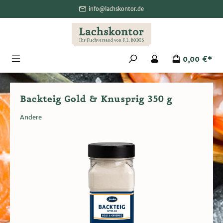
alt springen
info@lachskontor.de
0,00 €*
Backteig Gold & Knusprig 350 g
Andere
Bildergalerie überspringen