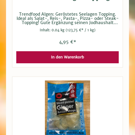
Trendfood Algen: Geröstetes Seelagen Topping.
Ideal als Salat-, Reis-, Pasta-, Pizza- oder Steak-
Topping! Gute Ergänzung seinen Jodhaushalt
etwas zu stärken. 40 g Packung. Achtung:
Inhalt:
0.04 kg
(123,75 €* / 1 kg)
Jodreiches Lebensmittel, kann bei übermäßigem
Verzehr zu Störungen der Schilddrüsenfunktion
führen! Nicht mehr als 1 Esslöffel täglich, Kinder
4,95 €*
nicht mehr als 1 Teelöffel.
In den Warenkorb