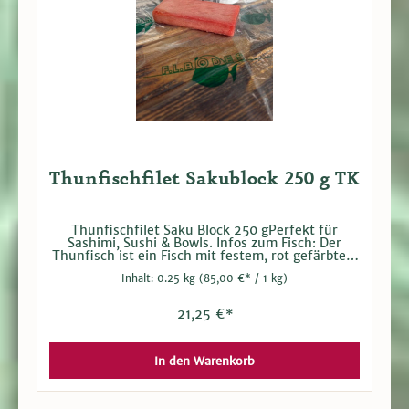
Thunfischfilet Sakublock 250 g TK
Thunfischfilet Saku Block 250 gPerfekt für
Sashimi, Sushi & Bowls. Infos zum Fisch: Der
Thunfisch ist ein Fisch mit festem, rot gefärbtem
Fleisch. Der Gelbflossenthunfisch hat eine
Inhalt:
0.25 kg
(85,00 €* / 1 kg)
kobaltblaue bis schwarze Rückenseite mit einem
charakteristischen langen gelben Bauch und
einer Rückenflosse. Er kann eine Länge von 230
21,25 €*
cm bei einem Gewicht von 180 kg erreichen. Der
Thunfisch kommt hauptsächlich im Indischen
Ozean vor, schwimmt bis zu einer Tiefe von 250
Metern, hat viel Kraft und kann eine
In den Warenkorb
Geschwindigkeit von 80 km/h erreichen. Inhalt: 1
Block mit min. 250 g