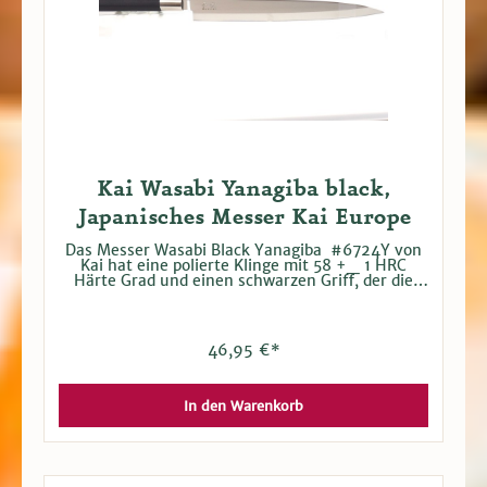
Kai Wasabi Yanagiba black,
Japanisches Messer Kai Europe
Das Messer Wasabi Black Yanagiba #6724Y von
Kai hat eine polierte Klinge mit 58 +_ 1 HRC
Härte Grad und einen schwarzen Griff, der die
Klinge komplett umschließt und fest mit dem
Heft verbunden ist. 24 cm Klinge, 12,6 cm Griff
Mit dem Messer macht die Zubereitung von Sushi
gleich noch mehr Spaß.
46,95 €*
In den Warenkorb