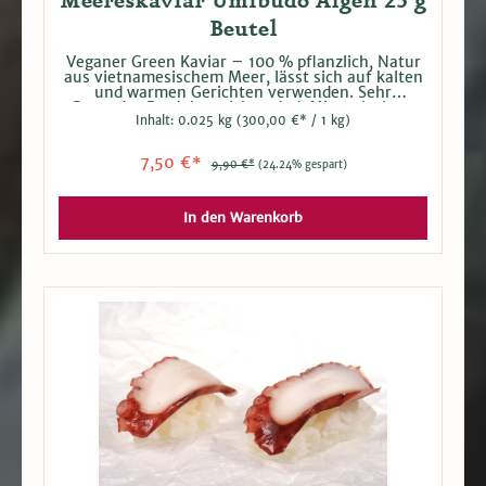
Meereskaviar Umibudo Algen 25 g
Beutel
Veganer Green Kaviar – 100 % pflanzlich, Natur
aus vietnamesischem Meer, lässt sich auf kalten
und warmen Gerichten verwenden. Sehr
Gesundes Produkt: reich an Jod, Mineralsalzen,
Inhalt:
0.025 kg
(300,00 €* / 1 kg)
Spurenelementen, Vitaminen und Aminosäuren.
1. Algen in eine Schüssel mit kaltem Wasser
geben. 2. Algen für 2-3 Minuten im Wasser
7,50 €*
9,90 €*
(24.24% gespart)
quellen lassen. 3. Wasser abgießen und nach
Belieben verwenden. Der 25 g Beutel ergibt nach
dem quellen etwa 50 g Umibudo Algen und
enthält 30-40 Rispen von je 7-12 cm.
In den Warenkorb