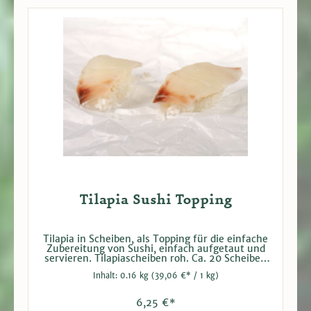
Tilapia Sushi Topping
Tilapia in Scheiben, als Topping für die einfache
Zubereitung von Sushi, einfach aufgetaut und
servieren. Tilapiascheiben roh. Ca. 20 Scheiben
pro Packung. Bei Versand tiefgefroren. Hersteller:
Inhalt:
0.16 kg
(39,06 €* / 1 kg)
Kagerer & Co. GmbH
6,25 €*