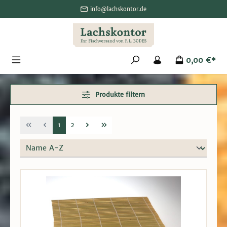
alt springen
info@lachskontor.de
0,00 €*
Produkte filtern
1
2