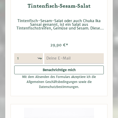
Tintenfisch-Sesam-Salat
Tintenfisch-Sesam-Salat oder auch Chuka Ika
Sansai genannt, ist ein Salat aus
Tintenfischstreifen, Gemüse und Sesam. Dieser
aromatisch, würzige Salat mit einer leichten
Schärfe wird auch gerne als Beilage zum Sushi
gegessen. Aber auch so ist er auf jedem Buffet
ein "Hingucker". Bei Versand tiefgefroren.
29,90 €*
Deine E-Mail
Benachrichtige mich
Mit dem Absenden des Formulars akzeptiere ich die
Allgemeinen Geschäftsbedingungen
sowie die
Datenschutzbestimmungen
.