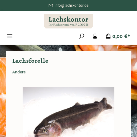
alt springen
info@lachskontor.de
0,00 €*
Lachsforelle
Andere
Bildergalerie überspringen