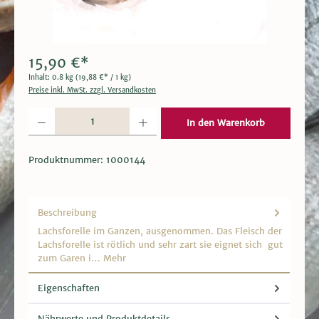
15,90 €*
Inhalt:
0.8 kg
(19,88 €* / 1 kg)
Preise inkl. MwSt. zzgl. Versandkosten
Produkt Anzahl: Gib den gewünschten Wert ein oder benutze die Schaltflächen um die 
In den Warenkorb
Produktnummer:
1000144
Beschreibung
Lachsforelle im Ganzen, ausgenommen. Das Fleisch der
Lachsforelle ist rötlich und sehr zart sie eignet sich gut
zum Garen i…
Mehr
Eigenschaften
Nährwerte und Produktdetails