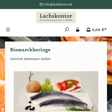
alt springen
info@lachskontor.de
0,00 €*
Bismarckheringe
Heinrich Abelmann GmbH
Bildergalerie überspringen