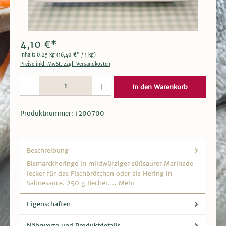
4,10 €*
Inhalt:
0.25 kg
(16,40 €* / 1 kg)
Preise inkl. MwSt. zzgl. Versandkosten
Produkt Anzahl: Gib den gewünschten Wert ein oder benutze die Schaltflächen um die 
In den Warenkorb
Produktnummer:
1200700
Beschreibung
Bismarckheringe in mildwürziger süßsaurer Marinade
lecker für das Fischbrötchen oder als Hering in
Sahnesauce. 250 g Becher.…
Mehr
Eigenschaften
Nährwerte und Produktdetails