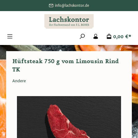
alt springen
info@lachskontor.de
0,00 €*
Hüftsteak 750 g vom Limousin Rind
TK
Andere
Bildergalerie überspringen