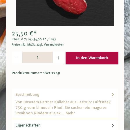
25,50 €*
Inhalt:
0.75 kg
(34,00 €* / 1 kg)
Preise inkl. MwSt. zzgl. Versandkosten
Produkt Anzahl: Gib den gewünschten Wert ein oder benutze die Schaltflächen um die 
In den Warenkorb
Produktnummer:
SW10249
Beschreibung
Von unserem Partner Kalieber aus Lastrup: Hüftsteak
750 g vom Limousin Rind. Sie suchen ein mageres
Steak von Rindern aus ex…
Mehr
Eigenschaften