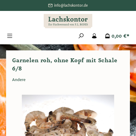
alt springen
info@lachskontor.de
0,00 €*
Garnelen roh, ohne Kopf mit Schale
6/8
Andere
Bildergalerie überspringen