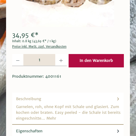
34,95 €*
Inhalt:
0.8 kg
(43,69 €* / 1 kg)
Preise inkl. MwSt. zzgl. Versandkosten
Produkt Anzahl: Gib den gewünschten Wert ein oder benutze die Schaltflächen um die 
In den Warenkorb
Produktnummer:
4001161
Beschreibung
Garnelen, roh, ohne Kopf mit Schale und glasiert. Zum
kochen oder braten. Easy peeled - die Schale ist bereits
eingeschnitte…
Mehr
Eigenschaften