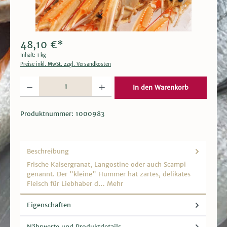
48,10 €*
Inhalt:
1 kg
Preise inkl. MwSt. zzgl. Versandkosten
Produkt Anzahl: Gib den gewünschten Wert ein oder benutze die Schaltflächen um die 
In den Warenkorb
Produktnummer:
1000983
Beschreibung
Frische Kaisergranat, Langostine oder auch Scampi
genannt. Der "kleine" Hummer hat zartes, delikates
Fleisch für Liebhaber d…
Mehr
Eigenschaften
Nährwerte und Produktdetails